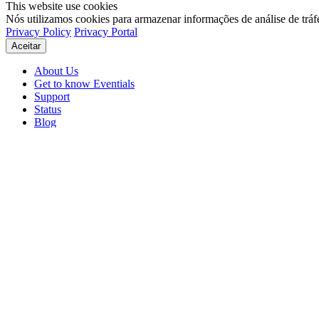
This website use cookies
Nós utilizamos cookies para armazenar informações de análise de tráf
Privacy Policy
Privacy Portal
Aceitar
About Us
Get to know Eventials
Support
Status
Blog
© 2026 Eventials
Usage Terms
Privacy Portal
Privacy Policy (PDF)
Contracts