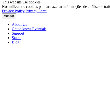
This website use cookies
Nós utilizamos cookies para armazenar informações de análise de tráf
Privacy Policy
Privacy Portal
Aceitar
About Us
Get to know Eventials
Support
Status
Blog
© 2026 Eventials
Usage Terms
Privacy Portal
Privacy Policy (PDF)
Contracts