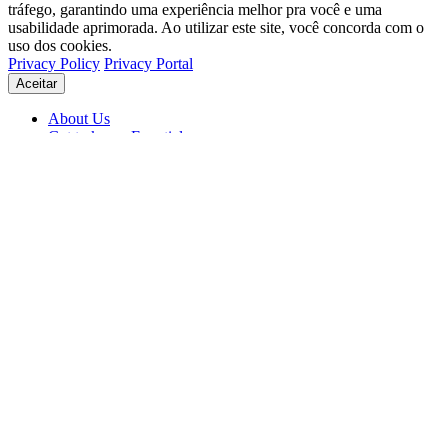
tráfego, garantindo uma experiência melhor pra você e uma
usabilidade aprimorada. Ao utilizar este site, você concorda com o
uso dos cookies.
Privacy Policy
Privacy Portal
Aceitar
About Us
Get to know Eventials
Support
Status
Blog
© 2026 Eventials
Usage Terms
Privacy Portal
Privacy Policy (PDF)
Contracts