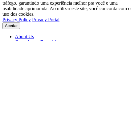
tráfego, garantindo uma experiência melhor pra você e uma
usabilidade aprimorada. Ao utilizar este site, você concorda com o
uso dos cookies.
Privacy Policy
Privacy Portal
Aceitar
About Us
Get to know Eventials
Support
Status
Blog
© 2026 Eventials
Usage Terms
Privacy Portal
Privacy Policy (PDF)
Contracts