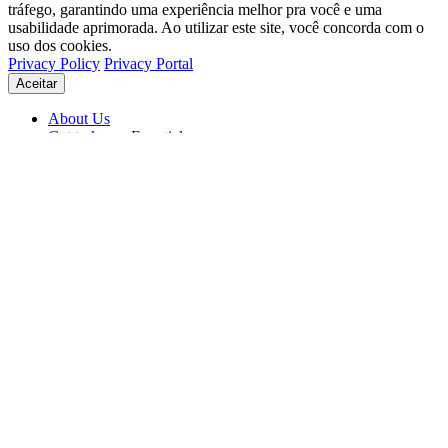
tráfego, garantindo uma experiência melhor pra você e uma
usabilidade aprimorada. Ao utilizar este site, você concorda com o
uso dos cookies.
Privacy Policy
Privacy Portal
Aceitar
About Us
Get to know Eventials
Support
Status
Blog
© 2026 Eventials
Usage Terms
Privacy Portal
Privacy Policy (PDF)
Contracts