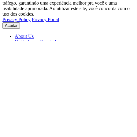
tráfego, garantindo uma experiência melhor pra você e uma
usabilidade aprimorada. Ao utilizar este site, você concorda com o
uso dos cookies.
Privacy Policy
Privacy Portal
Aceitar
About Us
Get to know Eventials
Support
Status
Blog
© 2026 Eventials
Usage Terms
Privacy Portal
Privacy Policy (PDF)
Contracts