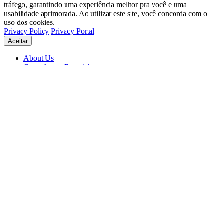
tráfego, garantindo uma experiência melhor pra você e uma
usabilidade aprimorada. Ao utilizar este site, você concorda com o
uso dos cookies.
Privacy Policy
Privacy Portal
Aceitar
About Us
Get to know Eventials
Support
Status
Blog
© 2026 Eventials
Usage Terms
Privacy Portal
Privacy Policy (PDF)
Contracts