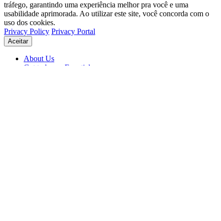
tráfego, garantindo uma experiência melhor pra você e uma
usabilidade aprimorada. Ao utilizar este site, você concorda com o
uso dos cookies.
Privacy Policy
Privacy Portal
Aceitar
About Us
Get to know Eventials
Support
Status
Blog
© 2026 Eventials
Usage Terms
Privacy Portal
Privacy Policy (PDF)
Contracts