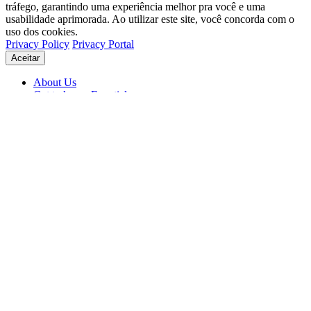
tráfego, garantindo uma experiência melhor pra você e uma
usabilidade aprimorada. Ao utilizar este site, você concorda com o
uso dos cookies.
Privacy Policy
Privacy Portal
Aceitar
About Us
Get to know Eventials
Support
Status
Blog
© 2026 Eventials
Usage Terms
Privacy Portal
Privacy Policy (PDF)
Contracts