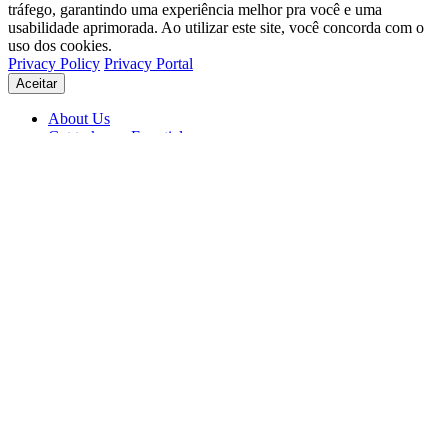
tráfego, garantindo uma experiência melhor pra você e uma
usabilidade aprimorada. Ao utilizar este site, você concorda com o
uso dos cookies.
Privacy Policy
Privacy Portal
Aceitar
About Us
Get to know Eventials
Support
Status
Blog
© 2026 Eventials
Usage Terms
Privacy Portal
Privacy Policy (PDF)
Contracts