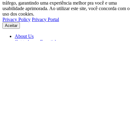
tráfego, garantindo uma experiência melhor pra você e uma
usabilidade aprimorada. Ao utilizar este site, você concorda com o
uso dos cookies.
Privacy Policy
Privacy Portal
Aceitar
About Us
Get to know Eventials
Support
Status
Blog
© 2026 Eventials
Usage Terms
Privacy Portal
Privacy Policy (PDF)
Contracts