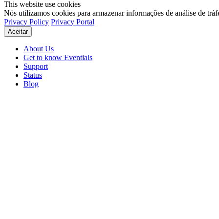
This website use cookies
Nós utilizamos cookies para armazenar informações de análise de tráf
Privacy Policy
Privacy Portal
Aceitar
About Us
Get to know Eventials
Support
Status
Blog
© 2026 Eventials
Usage Terms
Privacy Portal
Privacy Policy (PDF)
Contracts