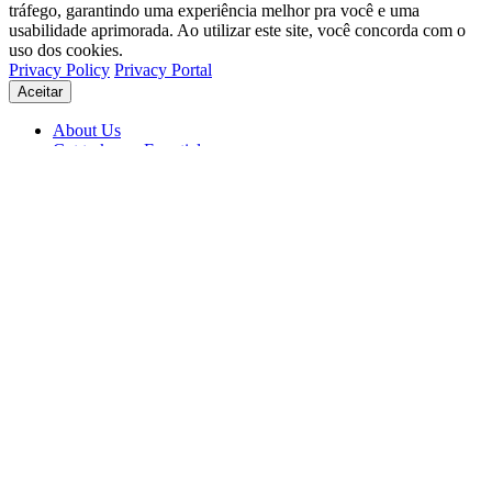
tráfego, garantindo uma experiência melhor pra você e uma
usabilidade aprimorada. Ao utilizar este site, você concorda com o
uso dos cookies.
Privacy Policy
Privacy Portal
Aceitar
About Us
Get to know Eventials
Support
Status
Blog
© 2026 Eventials
Usage Terms
Privacy Portal
Privacy Policy (PDF)
Contracts