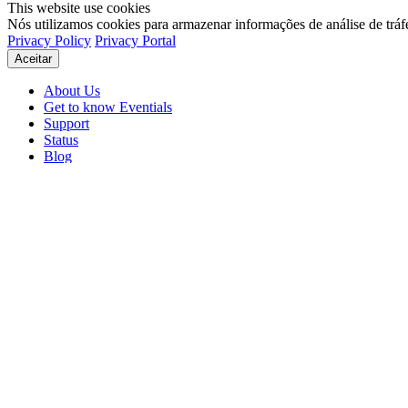
This website use cookies
Nós utilizamos cookies para armazenar informações de análise de tráf
Privacy Policy
Privacy Portal
Aceitar
About Us
Get to know Eventials
Support
Status
Blog
© 2026 Eventials
Usage Terms
Privacy Portal
Privacy Policy (PDF)
Contracts