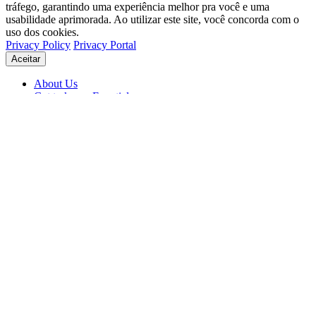
tráfego, garantindo uma experiência melhor pra você e uma
usabilidade aprimorada. Ao utilizar este site, você concorda com o
uso dos cookies.
Privacy Policy
Privacy Portal
Aceitar
About Us
Get to know Eventials
Support
Status
Blog
© 2026 Eventials
Usage Terms
Privacy Portal
Privacy Policy (PDF)
Contracts