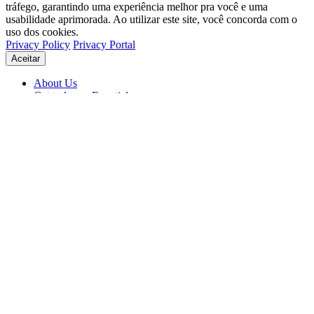
tráfego, garantindo uma experiência melhor pra você e uma
usabilidade aprimorada. Ao utilizar este site, você concorda com o
uso dos cookies.
Privacy Policy
Privacy Portal
Aceitar
About Us
Get to know Eventials
Support
Status
Blog
© 2026 Eventials
Usage Terms
Privacy Portal
Privacy Policy (PDF)
Contracts