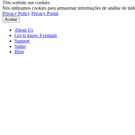
This website use cookies
Nós utilizamos cookies para armazenar informações de análise de tráf
Privacy Policy
Privacy Portal
Aceitar
About Us
Get to know Eventials
Support
Status
Blog
© 2026 Eventials
Usage Terms
Privacy Portal
Privacy Policy (PDF)
Contracts