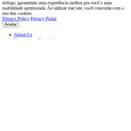
tráfego, garantindo uma experiência melhor pra você e uma
usabilidade aprimorada. Ao utilizar este site, você concorda com o
uso dos cookies.
Privacy Policy
Privacy Portal
Aceitar
About Us
Get to know Eventials
Support
Status
Blog
© 2026 Eventials
Usage Terms
Privacy Portal
Privacy Policy (PDF)
Contracts