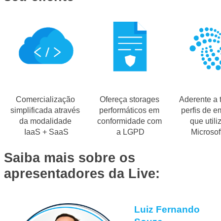
Comercialização 
Ofereça storages 
Aderente a 
simplificada através 
performáticos em 
perfis de e
da modalidade 
conformidade com 
que utili
IaaS + SaaS
a LGPD
Microsof
Saiba mais sobre os 
apresentadores da Live:
Luiz Fernando 