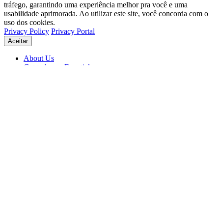
tráfego, garantindo uma experiência melhor pra você e uma
usabilidade aprimorada. Ao utilizar este site, você concorda com o
uso dos cookies.
Privacy Policy
Privacy Portal
Aceitar
About Us
Get to know Eventials
Support
Status
Blog
© 2026 Eventials
Usage Terms
Privacy Portal
Privacy Policy (PDF)
Contracts