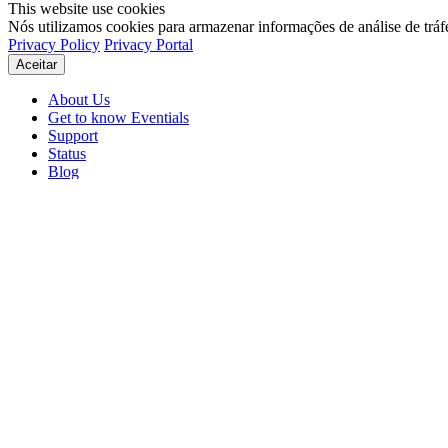
This website use cookies
Nós utilizamos cookies para armazenar informações de análise de tráf
Privacy Policy
Privacy Portal
Aceitar
About Us
Get to know Eventials
Support
Status
Blog
© 2026 Eventials
Usage Terms
Privacy Portal
Privacy Policy (PDF)
Contracts