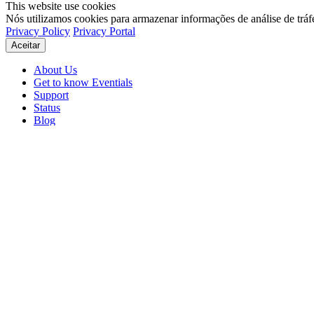
This website use cookies
Nós utilizamos cookies para armazenar informações de análise de tráf
Privacy Policy
Privacy Portal
Aceitar
About Us
Get to know Eventials
Support
Status
Blog
© 2026 Eventials
Usage Terms
Privacy Portal
Privacy Policy (PDF)
Contracts