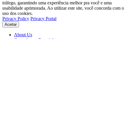
tráfego, garantindo uma experiência melhor pra você e uma
usabilidade aprimorada. Ao utilizar este site, você concorda com o
uso dos cookies.
Privacy Policy
Privacy Portal
Aceitar
About Us
Get to know Eventials
Support
Status
Blog
© 2026 Eventials
Usage Terms
Privacy Portal
Privacy Policy (PDF)
Contracts