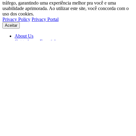
tráfego, garantindo uma experiência melhor pra você e uma
usabilidade aprimorada. Ao utilizar este site, você concorda com o
uso dos cookies.
Privacy Policy
Privacy Portal
Aceitar
About Us
Get to know Eventials
Support
Status
Blog
© 2026 Eventials
Usage Terms
Privacy Portal
Privacy Policy (PDF)
Contracts