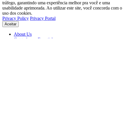
tráfego, garantindo uma experiência melhor pra você e uma
usabilidade aprimorada. Ao utilizar este site, você concorda com o
uso dos cookies.
Privacy Policy
Privacy Portal
Aceitar
About Us
Get to know Eventials
Support
Status
Blog
© 2026 Eventials
Usage Terms
Privacy Portal
Privacy Policy (PDF)
Contracts