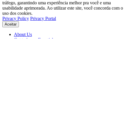
tráfego, garantindo uma experiência melhor pra você e uma
usabilidade aprimorada. Ao utilizar este site, você concorda com o
uso dos cookies.
Privacy Policy
Privacy Portal
Aceitar
About Us
Get to know Eventials
Support
Status
Blog
© 2026 Eventials
Usage Terms
Privacy Portal
Privacy Policy (PDF)
Contracts