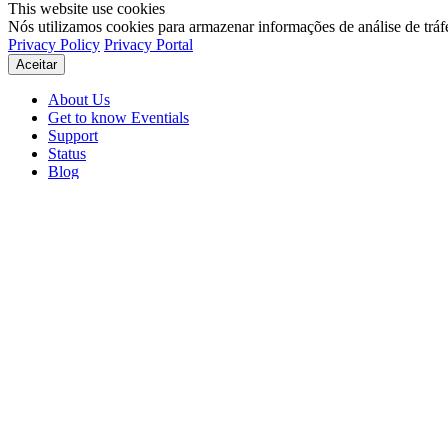
This website use cookies
Nós utilizamos cookies para armazenar informações de análise de tráf
Privacy Policy
Privacy Portal
Aceitar
About Us
Get to know Eventials
Support
Status
Blog
© 2026 Eventials
Usage Terms
Privacy Portal
Privacy Policy (PDF)
Contracts