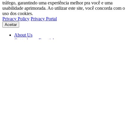
tráfego, garantindo uma experiência melhor pra você e uma
usabilidade aprimorada. Ao utilizar este site, você concorda com o
uso dos cookies.
Privacy Policy
Privacy Portal
Aceitar
About Us
Get to know Eventials
Support
Status
Blog
© 2026 Eventials
Usage Terms
Privacy Portal
Privacy Policy (PDF)
Contracts