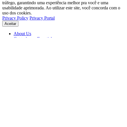
tráfego, garantindo uma experiência melhor pra você e uma
usabilidade aprimorada. Ao utilizar este site, você concorda com o
uso dos cookies.
Privacy Policy
Privacy Portal
Aceitar
About Us
Get to know Eventials
Support
Status
Blog
© 2026 Eventials
Usage Terms
Privacy Portal
Privacy Policy (PDF)
Contracts