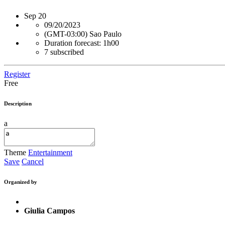
Sep
20
09/20/2023
(GMT-03:00) Sao Paulo
Duration forecast: 1h00
7 subscribed
Register
Free
Description
a
Theme
Entertainment
Save
Cancel
Organized by
Giulia Campos