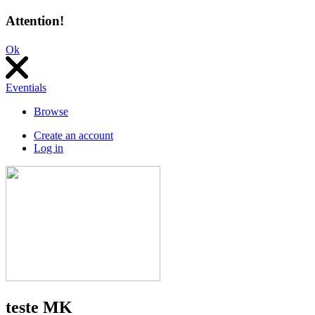
Attention!
Ok
Eventials
Browse
Create an account
Log in
teste MK