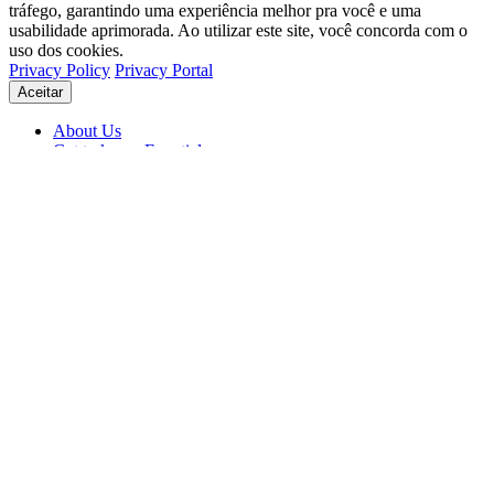
tráfego, garantindo uma experiência melhor pra você e uma
usabilidade aprimorada. Ao utilizar este site, você concorda com o
uso dos cookies.
Privacy Policy
Privacy Portal
Aceitar
About Us
Get to know Eventials
Support
Status
Blog
© 2026 Eventials
Usage Terms
Privacy Portal
Privacy Policy (PDF)
Contracts