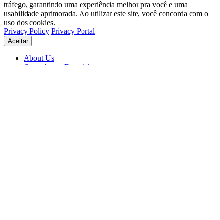
tráfego, garantindo uma experiência melhor pra você e uma
usabilidade aprimorada. Ao utilizar este site, você concorda com o
uso dos cookies.
Privacy Policy
Privacy Portal
Aceitar
About Us
Get to know Eventials
Support
Status
Blog
© 2026 Eventials
Usage Terms
Privacy Portal
Privacy Policy (PDF)
Contracts