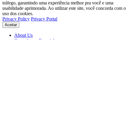
tráfego, garantindo uma experiência melhor pra você e uma
usabilidade aprimorada. Ao utilizar este site, você concorda com o
uso dos cookies.
Privacy Policy
Privacy Portal
Aceitar
About Us
Get to know Eventials
Support
Status
Blog
© 2026 Eventials
Usage Terms
Privacy Portal
Privacy Policy (PDF)
Contracts