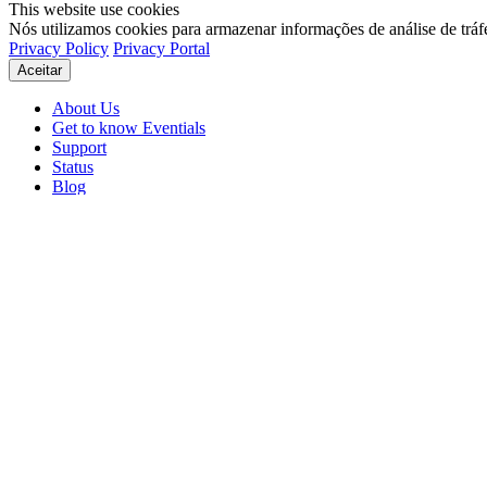
This website use cookies
Nós utilizamos cookies para armazenar informações de análise de tráf
Privacy Policy
Privacy Portal
Aceitar
About Us
Get to know Eventials
Support
Status
Blog
© 2026 Eventials
Usage Terms
Privacy Portal
Privacy Policy (PDF)
Contracts