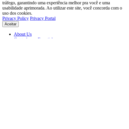
tráfego, garantindo uma experiência melhor pra você e uma
usabilidade aprimorada. Ao utilizar este site, você concorda com o
uso dos cookies.
Privacy Policy
Privacy Portal
Aceitar
About Us
Get to know Eventials
Support
Status
Blog
© 2026 Eventials
Usage Terms
Privacy Portal
Privacy Policy (PDF)
Contracts