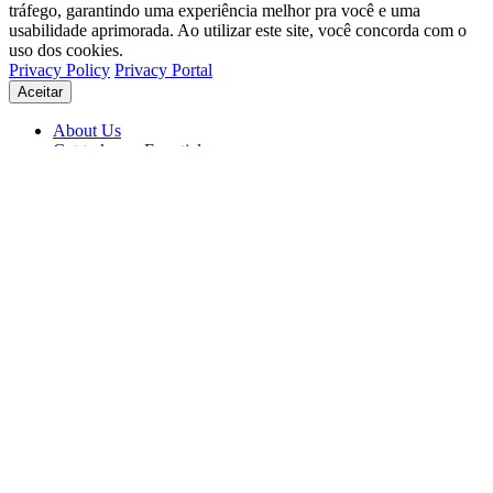
tráfego, garantindo uma experiência melhor pra você e uma
usabilidade aprimorada. Ao utilizar este site, você concorda com o
uso dos cookies.
Privacy Policy
Privacy Portal
Aceitar
About Us
Get to know Eventials
Support
Status
Blog
© 2026 Eventials
Usage Terms
Privacy Portal
Privacy Policy (PDF)
Contracts