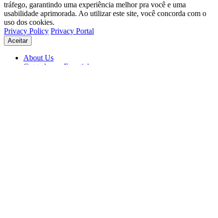
tráfego, garantindo uma experiência melhor pra você e uma
usabilidade aprimorada. Ao utilizar este site, você concorda com o
uso dos cookies.
Privacy Policy
Privacy Portal
Aceitar
About Us
Get to know Eventials
Support
Status
Blog
© 2026 Eventials
Usage Terms
Privacy Portal
Privacy Policy (PDF)
Contracts