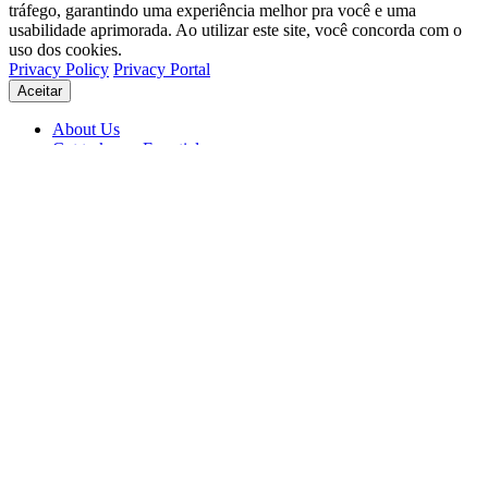
tráfego, garantindo uma experiência melhor pra você e uma
usabilidade aprimorada. Ao utilizar este site, você concorda com o
uso dos cookies.
Privacy Policy
Privacy Portal
Aceitar
About Us
Get to know Eventials
Support
Status
Blog
© 2026 Eventials
Usage Terms
Privacy Portal
Privacy Policy (PDF)
Contracts