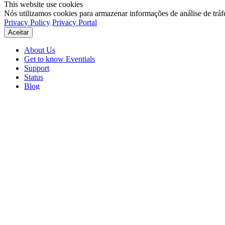
This website use cookies
Nós utilizamos cookies para armazenar informações de análise de tráf
Privacy Policy
Privacy Portal
Aceitar
About Us
Get to know Eventials
Support
Status
Blog
© 2026 Eventials
Usage Terms
Privacy Portal
Privacy Policy (PDF)
Contracts