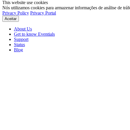
This website use cookies
Nós utilizamos cookies para armazenar informações de análise de tráf
Privacy Policy
Privacy Portal
Aceitar
About Us
Get to know Eventials
Support
Status
Blog
© 2026 Eventials
Usage Terms
Privacy Portal
Privacy Policy (PDF)
Contracts