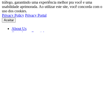
tráfego, garantindo uma experiência melhor pra você e uma
usabilidade aprimorada. Ao utilizar este site, você concorda com o
uso dos cookies.
Privacy Policy
Privacy Portal
Aceitar
About Us
Get to know Eventials
Support
Status
Blog
© 2026 Eventials
Usage Terms
Privacy Portal
Privacy Policy (PDF)
Contracts