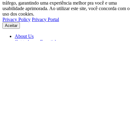
tráfego, garantindo uma experiência melhor pra você e uma
usabilidade aprimorada. Ao utilizar este site, você concorda com o
uso dos cookies.
Privacy Policy
Privacy Portal
Aceitar
About Us
Get to know Eventials
Support
Status
Blog
© 2026 Eventials
Usage Terms
Privacy Portal
Privacy Policy (PDF)
Contracts