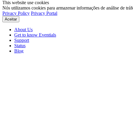
This website use cookies
Nós utilizamos cookies para armazenar informações de análise de tráf
Privacy Policy
Privacy Portal
Aceitar
About Us
Get to know Eventials
Support
Status
Blog
© 2026 Eventials
Usage Terms
Privacy Portal
Privacy Policy (PDF)
Contracts