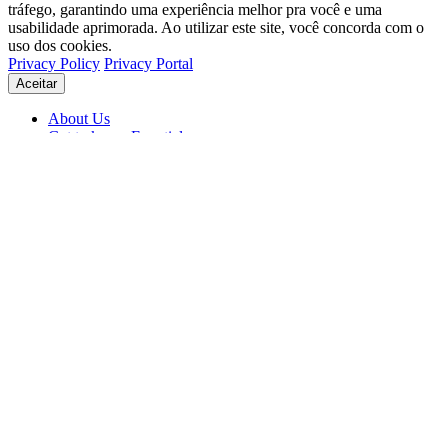
tráfego, garantindo uma experiência melhor pra você e uma
usabilidade aprimorada. Ao utilizar este site, você concorda com o
uso dos cookies.
Privacy Policy
Privacy Portal
Aceitar
About Us
Get to know Eventials
Support
Status
Blog
© 2026 Eventials
Usage Terms
Privacy Portal
Privacy Policy (PDF)
Contracts