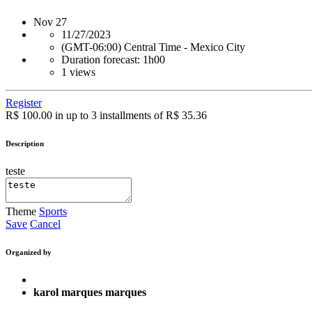
Nov
27
11/27/2023
(GMT-06:00) Central Time - Mexico City
Duration forecast: 1h00
1 views
Register
R$ 100.00 in up to 3 installments of R$ 35.36
Description
teste
Theme
Sports
Save
Cancel
Organized by
karol marques marques