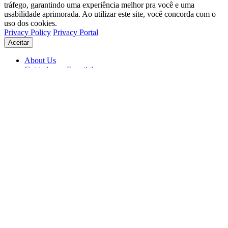
tráfego, garantindo uma experiência melhor pra você e uma
usabilidade aprimorada. Ao utilizar este site, você concorda com o
uso dos cookies.
Privacy Policy
Privacy Portal
Aceitar
About Us
Get to know Eventials
Support
Status
Blog
© 2026 Eventials
Usage Terms
Privacy Portal
Privacy Policy (PDF)
Contracts