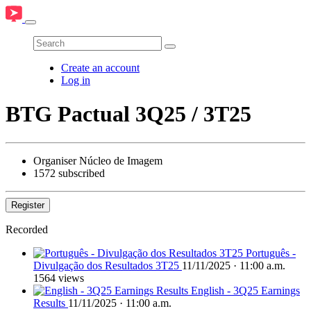
Create an account
Log in
BTG Pactual 3Q25 / 3T25
Organiser
Núcleo de Imagem
1572 subscribed
Register
Recorded
Português -
Divulgação dos Resultados 3T25
11/11/2025 · 11:00 a.m.
1564 views
English - 3Q25 Earnings
Results
11/11/2025 · 11:00 a.m.