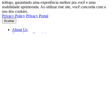
tráfego, garantindo uma experiência melhor pra você e uma
usabilidade aprimorada. Ao utilizar este site, você concorda com o
uso dos cookies.
Privacy Policy
Privacy Portal
Aceitar
About Us
Get to know Eventials
Support
Status
Blog
© 2026 Eventials
Usage Terms
Privacy Portal
Privacy Policy (PDF)
Contracts