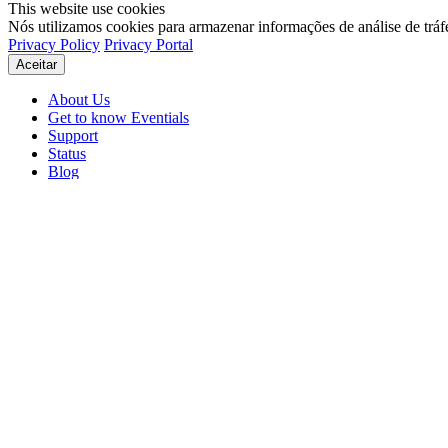
This website use cookies
Nós utilizamos cookies para armazenar informações de análise de tráf
Privacy Policy
Privacy Portal
Aceitar
About Us
Get to know Eventials
Support
Status
Blog
© 2026 Eventials
Usage Terms
Privacy Portal
Privacy Policy (PDF)
Contracts