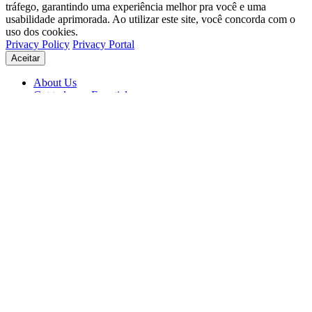
tráfego, garantindo uma experiência melhor pra você e uma
usabilidade aprimorada. Ao utilizar este site, você concorda com o
uso dos cookies.
Privacy Policy
Privacy Portal
Aceitar
About Us
Get to know Eventials
Support
Status
Blog
© 2026 Eventials
Usage Terms
Privacy Portal
Privacy Policy (PDF)
Contracts